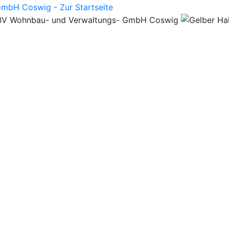
ngs-GmbH Coswig bei Youtube. Öffne
mbH Coswig bei Facebook. Öffnet die Face