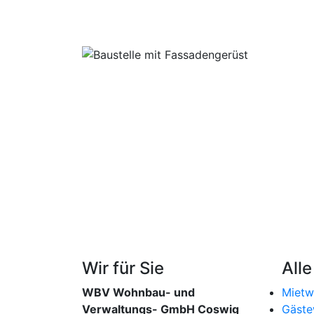
Wir für Sie
All
WBV
Wohnbau- und
Mietw
Verwaltungs- GmbH Coswig
Gäst