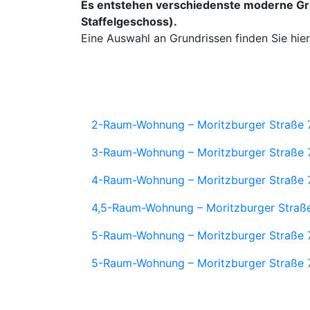
Es entstehen verschiedenste moderne Gr
Staffelgeschoss).
Eine Auswahl an Grundrissen finden Sie hier
download Pdf im neuen Fenster
2-Raum-Wohnung – Moritzburger Straße 
download Pdf im neuen Fenster
3-Raum-Wohnung – Moritzburger Straße 
download Pdf im neuen Fenster
4-Raum-Wohnung – Moritzburger Straße 
download Pdf im neuen Fenster
4,5-Raum-Wohnung – Moritzburger Straß
download Pdf im neuen Fenster
5-Raum-Wohnung – Moritzburger Straße 
download Pdf im neuen Fenster
5-Raum-Wohnung – Moritzburger Straße 