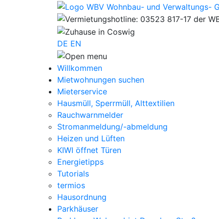
DE
EN
WBV Wohnbau- und Verwaltu
WBV Wohnbau- und Verwaltungs-G
Willkommen
Mietwohnungen suchen
Mieterservice
Hausmüll, Sperrmüll, Alttextilien
Rauchwarnmelder
Stromanmeldung/-abmeldung
Heizen und Lüften
KIWI öffnet Türen
Energietipps
Tutorials
termios
Hausordnung
Parkhäuser