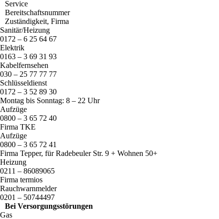
Service
Bereitschaftsnummer
Zuständigkeit, Firma
Sanitär/Heizung
0172 – 6 25 64 67
Elektrik
0163 – 3 69 31 93
Kabelfernsehen
030 – 25 77 77 77
Schlüsseldienst
0172 – 3 52 89 30
Montag bis Sonntag: 8 – 22 Uhr
Aufzüge
0800 – 3 65 72 40
Firma
TKE
Aufzüge
0800 – 3 65 72 41
Firma Tepper, für Radebeuler Str. 9 + Wohnen 50+
Heizung
0211 – 86089065
Firma termios
Rauchwarnmelder
0201 – 50744497
Bei Versorgungsstörungen
Gas