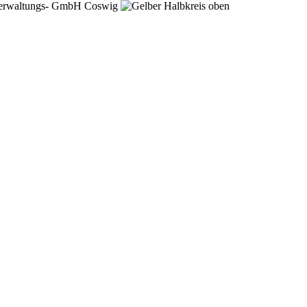
e in neuem Fenster.
enster.