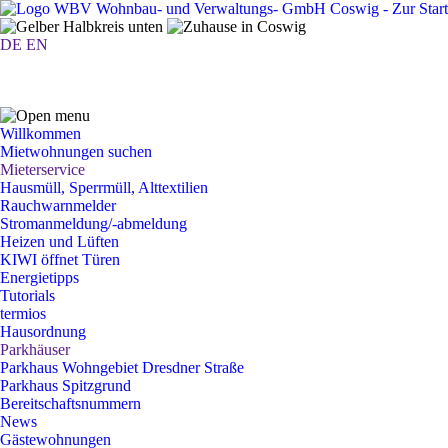
DE
EN
WBV Wohnbau- und Verwaltungs-GmbH Coswig
WBV Wohnbau- und Verwaltungs-GmbH Coswig bei Fa
Willkommen
Mietwohnungen suchen
Mieterservice
Hausmüll, Sperrmüll, Alttextilien
Rauchwarnmelder
Stromanmeldung/-abmeldung
Heizen und Lüften
KIWI öffnet Türen
Energietipps
Tutorials
termios
Hausordnung
Parkhäuser
Parkhaus Wohngebiet Dresdner Straße
Parkhaus Spitzgrund
Bereitschaftsnummern
News
Gästewohnungen