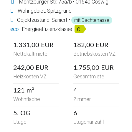
Moritzburger Str. 75a/b • 01640 Coswig
Wohngebiet: Spitzgrund
Objektzustand: Saniert •
mit Dachterrasse
eco
Energieeffizienzklasse:
C
1.331,00 EUR
182,00 EUR
Nettokaltmiete
Betriebskosten VZ
242,00 EUR
1.755,00 EUR
Heizkosten VZ
Gesamtmiete
121 m²
4
Wohnfläche
Zimmer
5. OG
6
Etage
Etagenanzahl