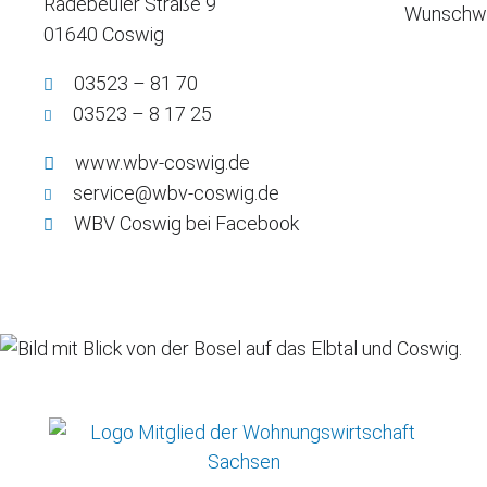
Radebeuler Straße 9
Wunschwo
01640 Coswig
03523 – 81 70
03523 – 8 17 25
www.wbv-coswig.de
service@wbv-coswig.de
WBV
Coswig bei Facebook